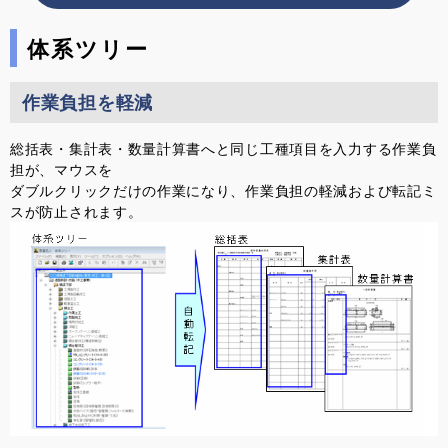
式
会
体系ツリー
社
数
量
作業負担を軽減
計
算
総括表・集計表・数量計算書へと同じ工種項目を入力する作業負
特
担が、マウスを
設
ダブルクリックだけの作業になり、作業負担の軽減および転記ミ
ペ
スが防止されます。
ー
ジ