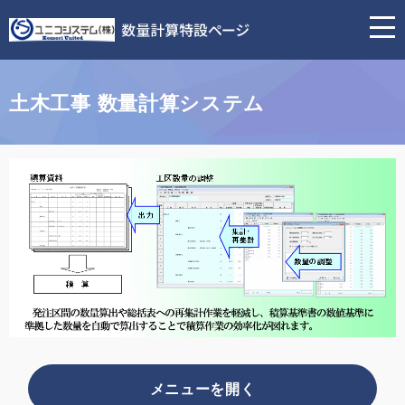
土
木
工
事
数
土木工事 数量計算システム
量
計
算
シ
ス
テ
ム
｜
ユ
ニ
コ
シ
ス
テ
ム
メニュー
株